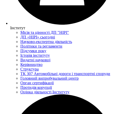
Інститут
Місія та цінності ДП "НІРІ"
ДП «НІРІ» сьогодні
Науково-експертна діяльність
Політики та регламенти
Підсумки року
Історія інституту
Видатні науковці
Керівництво
Структура
ТК 307 Автомобільні дороги і транспортні споруди
Головний випробувальний центр
Орган сертифікації
Протидія корупції
Оцінка діяльності Інституту