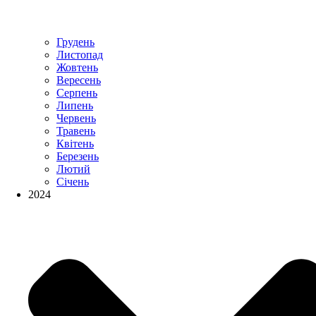
Грудень
Листопад
Жовтень
Вересень
Серпень
Липень
Червень
Травень
Квітень
Березень
Лютий
Січень
2024