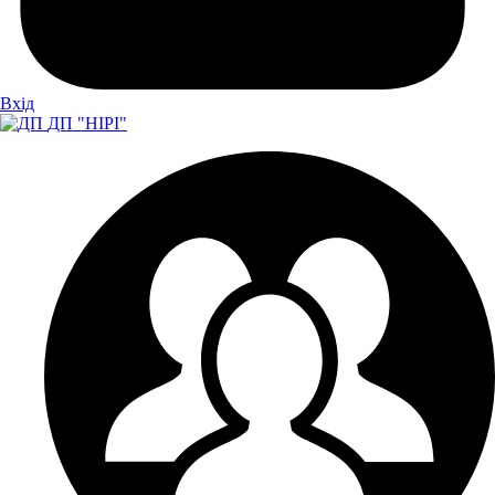
Вхiд
ДП "НІРІ"