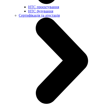
НТС проєктування
НТС будування
Сертифікація та атестація