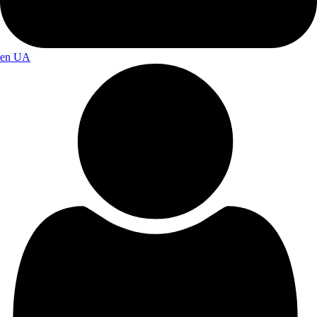
en
UA