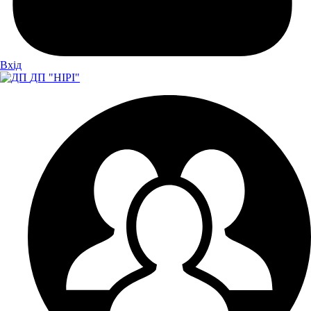
Вхiд
ДП "НІРІ"