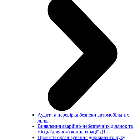
Аудит та перевірка безпеки автомобільних
доріг
Виявлення аварійно-небезпечних ділянок та
місць (ділянок) концентрації ДТП
Проєкти організування дорожнього руху