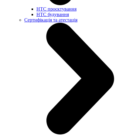
НТС проєктування
НТС будування
Сертифікація та атестація