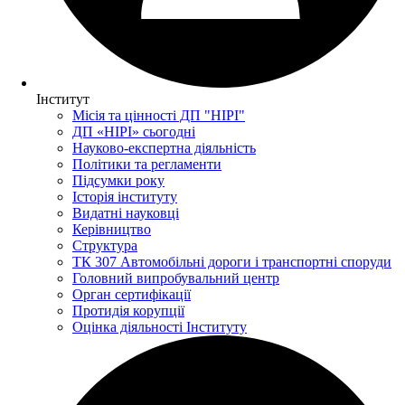
Інститут
Місія та цінності ДП "НІРІ"
ДП «НІРІ» сьогодні
Науково-експертна діяльність
Політики та регламенти
Підсумки року
Історія інституту
Видатні науковці
Керівництво
Структура
ТК 307 Автомобільні дороги і транспортні споруди
Головний випробувальний центр
Орган сертифікації
Протидія корупції
Оцінка діяльності Інституту