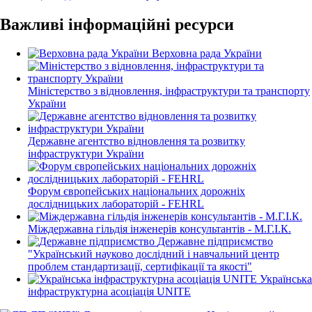
Важливі інформаційні ресурси
Верховна рада України
Міністерство з відновлення, інфраструктури та транспорту
України
Державне агентство відновлення та розвитку
інфраструктури України
Форум європейських національних дорожніх
дослідницьких лабораторій - FEHRL
Міждержавна гільдія інженерів консультантів - М.Г.І.К.
Державне підприємство
"Український науково дослідний і навчальний центр
проблем стандартизації, сертифікації та якості"
Українська
інфраструктурна асоціація UNITE