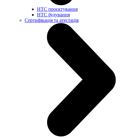
НТС проєктування
НТС будування
Сертифікація та атестація