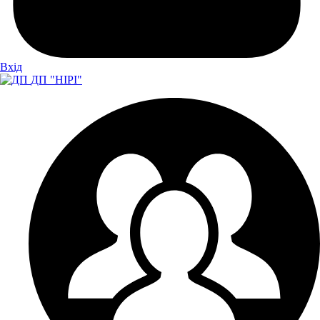
Вхiд
ДП "НІРІ"