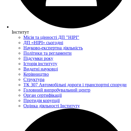
Інститут
Місія та цінності ДП "НІРІ"
ДП «НІРІ» сьогодні
Науково-експертна діяльність
Політики та регламенти
Підсумки року
Історія інституту
Видатні науковці
Керівництво
Структура
ТК 307 Автомобільні дороги і транспортні споруди
Головний випробувальний центр
Орган сертифікації
Протидія корупції
Оцінка діяльності Інституту