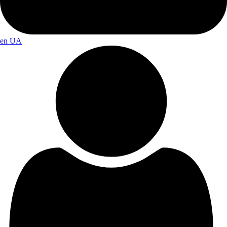
en
UA