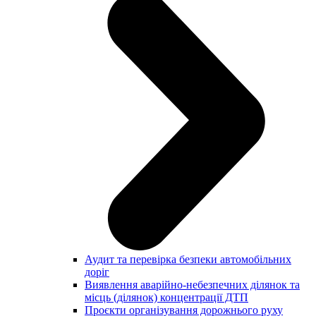
Аудит та перевірка безпеки автомобільних
доріг
Виявлення аварійно-небезпечних ділянок та
місць (ділянок) концентрації ДТП
Проєкти організування дорожнього руху