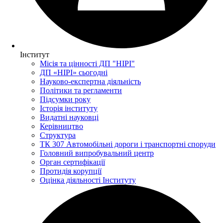
Інститут
Місія та цінності ДП "НІРІ"
ДП «НІРІ» сьогодні
Науково-експертна діяльність
Політики та регламенти
Підсумки року
Історія інституту
Видатні науковці
Керівництво
Структура
ТК 307 Автомобільні дороги і транспортні споруди
Головний випробувальний центр
Орган сертифікації
Протидія корупції
Оцінка діяльності Інституту