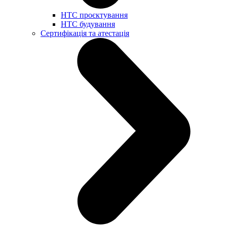
НТС проєктування
НТС будування
Сертифікація та атестація