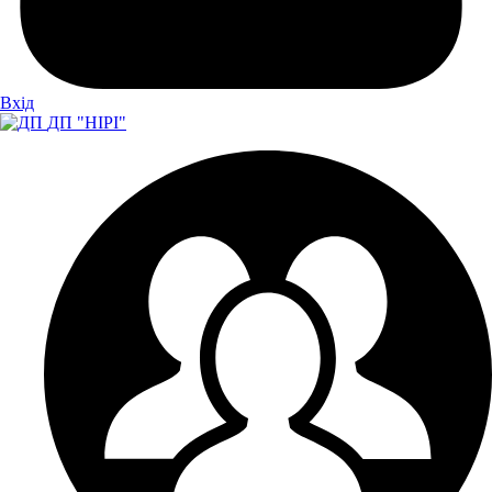
Вхiд
ДП "НІРІ"