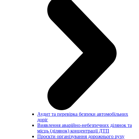
Аудит та перевірка безпеки автомобільних
доріг
Виявлення аварійно-небезпечних ділянок та
місць (ділянок) концентрації ДТП
Проєкти організування дорожнього руху