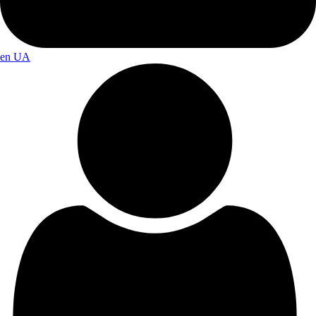
en
UA