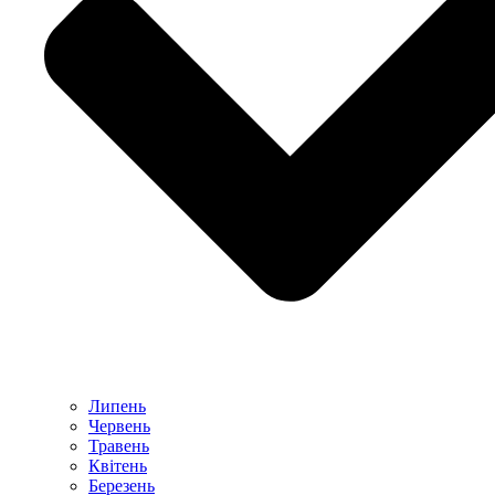
Липень
Червень
Травень
Квітень
Березень