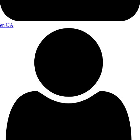
en
UA