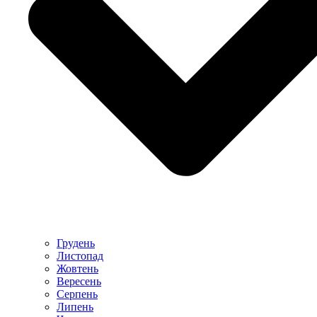
Грудень
Листопад
Жовтень
Вересень
Серпень
Липень