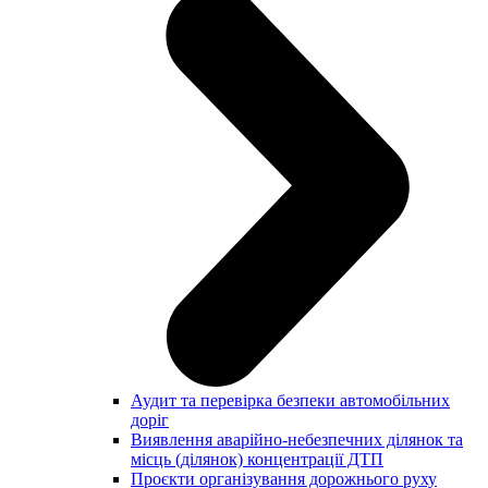
Аудит та перевірка безпеки автомобільних
доріг
Виявлення аварійно-небезпечних ділянок та
місць (ділянок) концентрації ДТП
Проєкти організування дорожнього руху