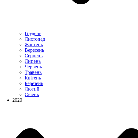
Грудень
Листопад
Жовтень
Вересень
Серпень
Липень
Червень
Травень
Квітень
Березень
Лютий
Січень
2020