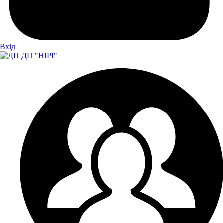
Вхiд
ДП "НІРІ"