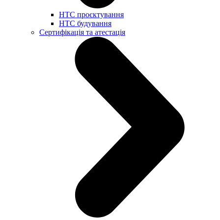
НТС проєктування
НТС будування
Сертифікація та атестація