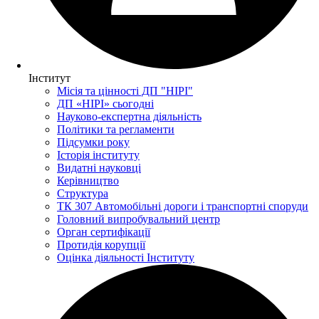
Інститут
Місія та цінності ДП "НІРІ"
ДП «НІРІ» сьогодні
Науково-експертна діяльність
Політики та регламенти
Підсумки року
Історія інституту
Видатні науковці
Керівництво
Структура
ТК 307 Автомобільні дороги і транспортні споруди
Головний випробувальний центр
Орган сертифікації
Протидія корупції
Оцінка діяльності Інституту