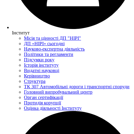
Інститут
Місія та цінності ДП "НІРІ"
ДП «НІРІ» сьогодні
Науково-експертна діяльність
Політики та регламенти
Підсумки року
Історія інституту
Видатні науковці
Керівництво
Структура
ТК 307 Автомобільні дороги і транспортні споруди
Головний випробувальний центр
Орган сертифікації
Протидія корупції
Оцінка діяльності Інституту