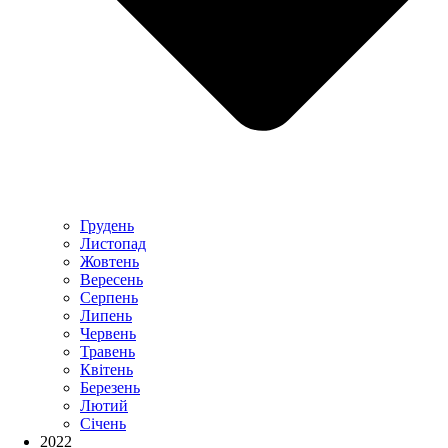
Грудень
Листопад
Жовтень
Вересень
Серпень
Липень
Червень
Травень
Квітень
Березень
Лютий
Січень
2022