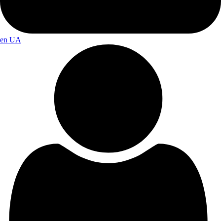
en
UA