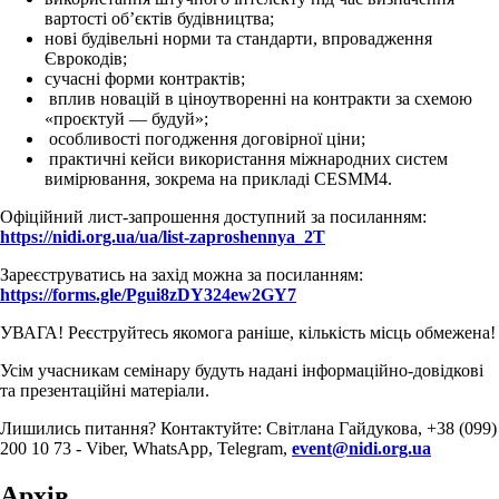
вартості об’єктів будівництва;
нові будівельні норми та стандарти, впровадження
Єврокодів;
сучасні форми контрактів;
вплив новацій в ціноутворенні на контракти за схемою
«проєктуй — будуй»;
особливості погодження договірної ціни;
практичні кейси використання міжнародних систем
вимірювання, зокрема на прикладі CESMM4.
Офіційний лист-запрошення доступний за посиланням:
https://nidi.org.ua/ua/list-zaproshennya_2T
Зареєструватись на захід можна за посиланням:
https://forms.gle/Pgui8zDY324ew2GY7
УВАГА! Реєструйтесь якомога раніше, кількість місць обмежена!
Усім учасникам семінару будуть надані інформаційно-довідкові
та презентаційні матеріали.
Лишились питання? Контактуйте: Світлана Гайдукова, +38 (099)
200 10 73 - Viber, WhatsApp, Telegram,
event@nidi.org.ua
Архів