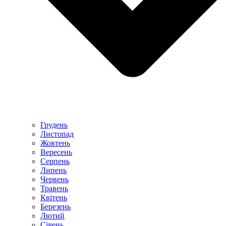
Грудень
Листопад
Жовтень
Вересень
Серпень
Липень
Червень
Травень
Квітень
Березень
Лютий
Січень