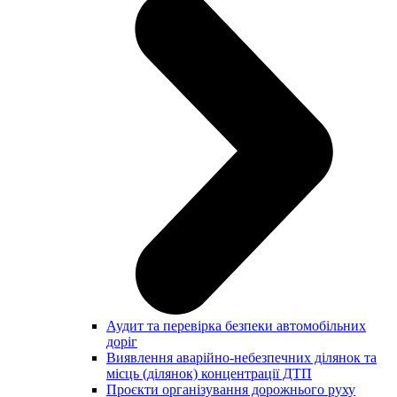
Аудит та перевірка безпеки автомобільних
доріг
Виявлення аварійно-небезпечних ділянок та
місць (ділянок) концентрації ДТП
Проєкти організування дорожнього руху