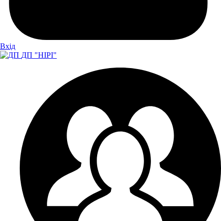
Вхiд
ДП "НІРІ"