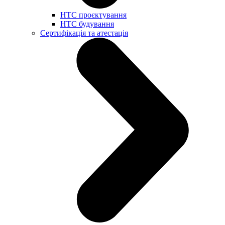
НТС проєктування
НТС будування
Сертифікація та атестація