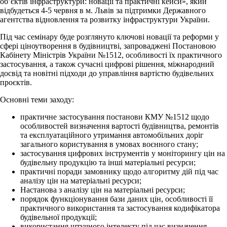
об’єктів інфраструктури: новації та практичні кейси», який
відбудеться 4-5 червня в м. Львів за підтримки Державного
агентства відновлення та розвитку інфраструктури України.
Під час семінару буде розглянуто ключові новації та реформи у
сфері ціноутворення в будівництві, запроваджені Постановою
Кабінету Міністрів України №1512, особливості їх практичного
застосування, а також сучасні цифрові рішення, міжнародний
досвід та новітні підходи до управління вартістю будівельних
проєктів.
Основні теми заходу:
практичне застосування постанови КМУ №1512 щодо
особливостей визначення вартості будівництва, ремонтів
та експлуатаційного утримання автомобільних доріг
загального користування в умовах воєнного стану;
застосування цифрових інструментів у моніторингу цін на
будівельну продукцію та інші матеріальні ресурси;
практичні поради замовнику щодо алгоритму дій під час
аналізу цін на матеріальні ресурси;
Настанова з аналізу цін на матеріальні ресурси;
порядок функціонування бази даних цін, особливості її
практичного використання та застосування кодифікатора
будівельної продукції;
використання штучного інтелекту під час визначення