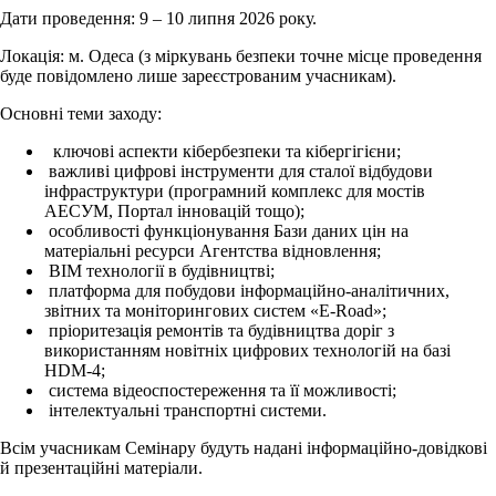
Дати проведення: 9 – 10 липня 2026 року.
Локація: м. Одеса (з міркувань безпеки точне місце проведення
буде повідомлено лише зареєстрованим учасникам).
Основні теми заходу:
ключові аспекти кібербезпеки та кібергігієни;
важливі цифрові інструменти для сталої відбудови
інфраструктури (програмний комплекс для мостів
АЕСУМ, Портал інновацій тощо);
особливості функціонування Бази даних цін на
матеріальні ресурси Агентства відновлення;
BIM технології в будівництві;
платформа для побудови інформаційно-аналітичних,
звітних та моніторингових систем «E-Rоаd»;
пріоритезація ремонтів та будівництва доріг з
використанням новітніх цифрових технологій на базі
HDM-4;
система відеоспостереження та її можливості;
інтелектуальні транспортні системи.
Всім учасникам Семінару будуть надані інформаційно-довідкові
й презентаційні матеріали.