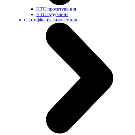
НТС проєктування
НТС будування
Сертифікація та атестація