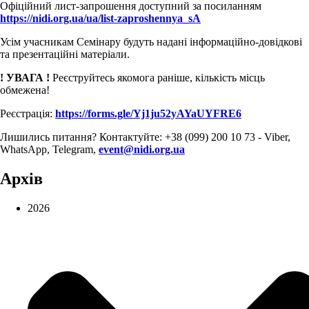
Офіційний лист-запрошення доступний за посиланням
https://nidi.org.ua/ua/list-zaproshennya_sA
Усім учасникам Семінару будуть надані інформаційно-довідкові
та презентаційні матеріали.
! УВАГА !
Реєструйтесь якомога раніше, кількість місць
обмежена!
Реєстрація:
https://forms.gle/Yj1ju52yAYaUYFRE6
Лишились питання? Контактуйте: +38 (099) 200 10 73 - Viber,
WhatsApp, Telegram,
event@nidi.org.ua
Архів
2026