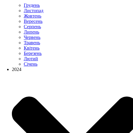
Грудень
Листопад
Жовтень
Вересень
Серпень
Липень
Червень
Травень
Квітень
Березень
Лютий
Січень
2024