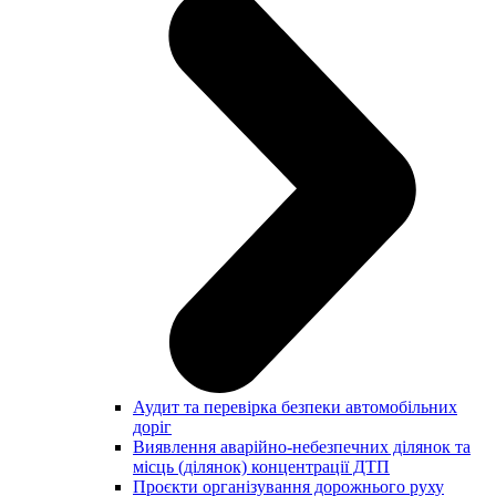
Аудит та перевірка безпеки автомобільних
доріг
Виявлення аварійно-небезпечних ділянок та
місць (ділянок) концентрації ДТП
Проєкти організування дорожнього руху