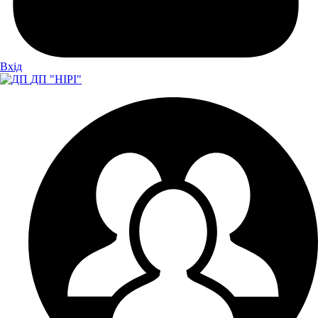
Вхiд
ДП "НІРІ"