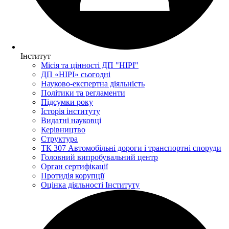
Інститут
Місія та цінності ДП "НІРІ"
ДП «НІРІ» сьогодні
Науково-експертна діяльність
Політики та регламенти
Підсумки року
Історія інституту
Видатні науковці
Керівництво
Структура
ТК 307 Автомобільні дороги і транспортні споруди
Головний випробувальний центр
Орган сертифікації
Протидія корупції
Оцінка діяльності Інституту