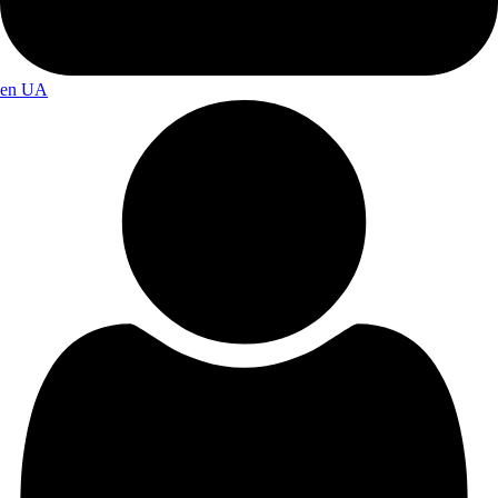
en
UA