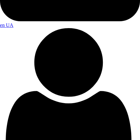
en
UA