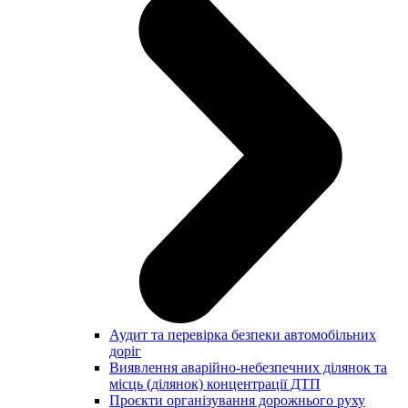
Аудит та перевірка безпеки автомобільних
доріг
Виявлення аварійно-небезпечних ділянок та
місць (ділянок) концентрації ДТП
Проєкти організування дорожнього руху