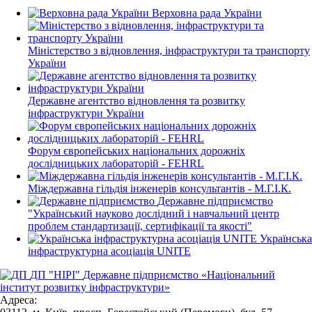
Верховна рада України
Міністерство з відновлення, інфраструктури та транспорту
України
Державне агентство відновлення та розвитку
інфраструктури України
Форум європейських національних дорожніх
дослідницьких лабораторій - FEHRL
Міждержавна гільдія інженерів консультантів - М.Г.І.К.
Державне підприємство
"Український науково дослідний і навчальний центр
проблем стандартизації, сертифікації та якості"
Українська
інфраструктурна асоціація UNITE
ДП "НІРІ"
Державне підприємство «Національний
інститут розвитку інфраструктури»
Адреса: