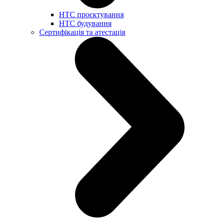
НТС проєктування
НТС будування
Сертифікація та атестація