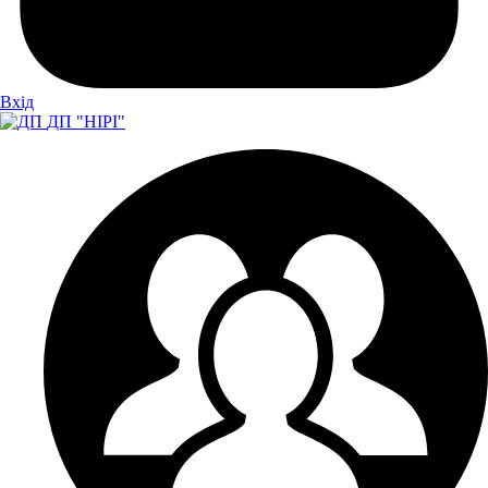
Вхiд
ДП "НІРІ"