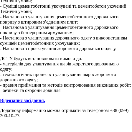
Технічні умови;
- Суміші цементобетонні укочувані та цементобетон укочений.
Технічні умови;
- Настанова з улаштування цементобетонного дорожнього
покриву з штировим з’єднанням плит;
- Настанова з улаштування цементобетонного дорожнього
покриву з безперерним армуванням;
- Настанова з улаштування дорожнього одягу з використанням
сумішей цементобетонних укочуваних;
- Настанова з проєктування жорсткого дорожнього одягу.
ДСТУ будуть встановлювати вимоги до:
- матеріалів для улаштування шарів жорсткого дорожнього
одягу;
- технологічних процесів з улаштування шарів жорсткого
дорожнього одягу;
- правил приймання та методів контролювання виконаних робіт;
- безпеки та охорони довкілля.
Відеозапис засідання.
Додаткову інформацію можна отримати за телефоном +38 (099)
200-10-73.