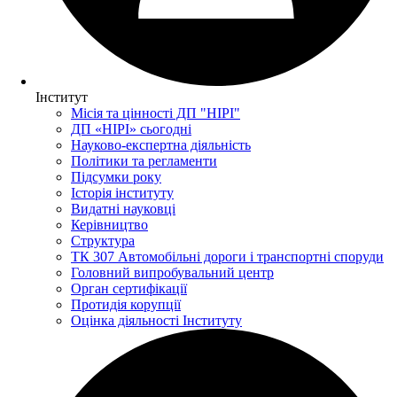
Інститут
Місія та цінності ДП "НІРІ"
ДП «НІРІ» сьогодні
Науково-експертна діяльність
Політики та регламенти
Підсумки року
Історія інституту
Видатні науковці
Керівництво
Структура
ТК 307 Автомобільні дороги і транспортні споруди
Головний випробувальний центр
Орган сертифікації
Протидія корупції
Оцінка діяльності Інституту