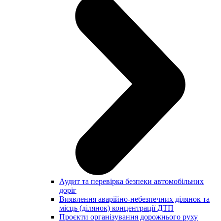
Аудит та перевірка безпеки автомобільних
доріг
Виявлення аварійно-небезпечних ділянок та
місць (ділянок) концентрації ДТП
Проєкти організування дорожнього руху