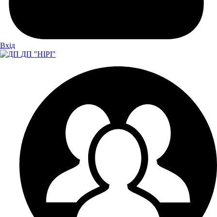
Вхiд
ДП "НІРІ"