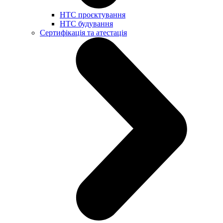
НТС проєктування
НТС будування
Сертифікація та атестація