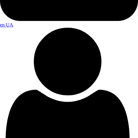
en
UA