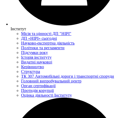
Інститут
Місія та цінності ДП "НІРІ"
ДП «НІРІ» сьогодні
Науково-експертна діяльність
Політики та регламенти
Підсумки року
Історія інституту
Видатні науковці
Керівництво
Структура
ТК 307 Автомобільні дороги і транспортні споруди
Головний випробувальний центр
Орган сертифікації
Протидія корупції
Оцінка діяльності Інституту