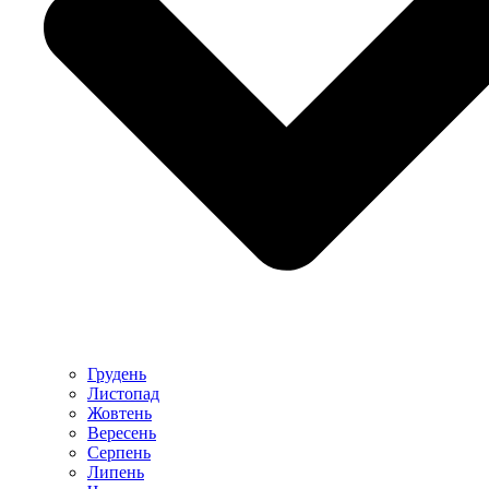
Грудень
Листопад
Жовтень
Вересень
Серпень
Липень