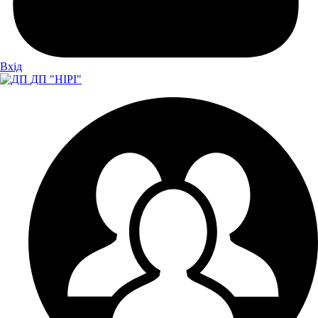
Вхiд
ДП "НІРІ"