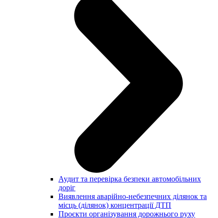
Аудит та перевірка безпеки автомобільних
доріг
Виявлення аварійно-небезпечних ділянок та
місць (ділянок) концентрації ДТП
Проєкти організування дорожнього руху