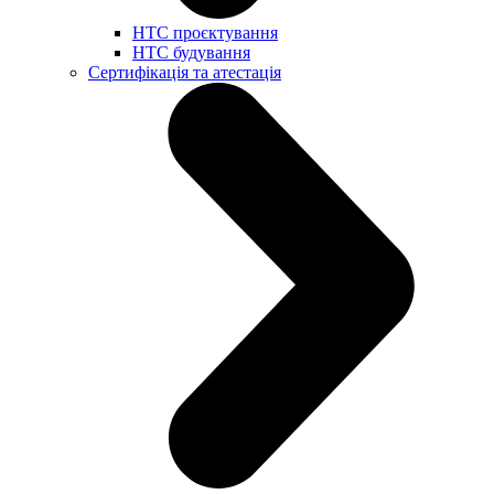
НТС проєктування
НТС будування
Сертифікація та атестація