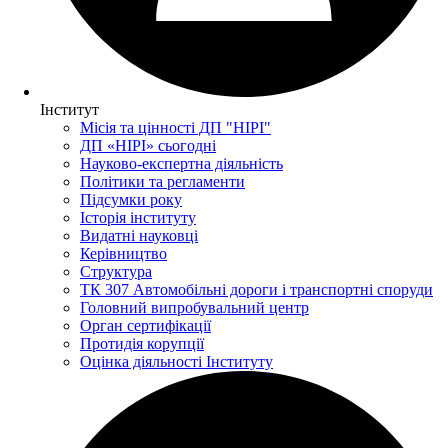
Інститут
Місія та цінності ДП "НІРІ"
ДП «НІРІ» сьогодні
Науково-експертна діяльність
Політики та регламенти
Підсумки року
Історія інституту
Видатні науковці
Керівництво
Структура
ТК 307 Автомобільні дороги і транспортні споруди
Головний випробувальний центр
Орган сертифікації
Протидія корупції
Оцінка діяльності Інституту