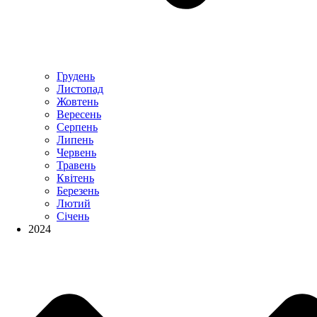
Грудень
Листопад
Жовтень
Вересень
Серпень
Липень
Червень
Травень
Квітень
Березень
Лютий
Січень
2024