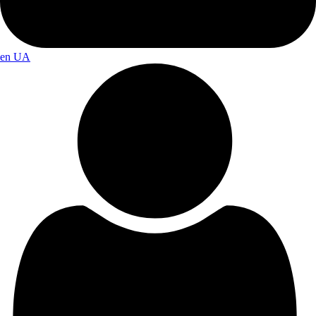
en
UA