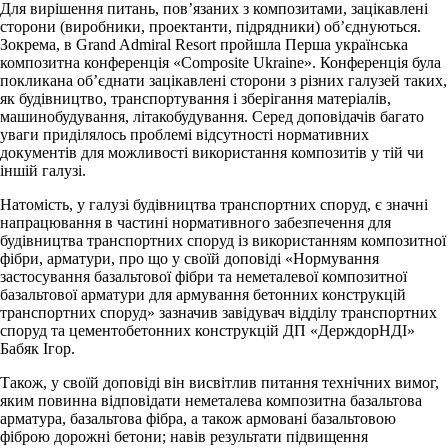
Для вирішення питань, пов’язаних з композитами, зацікавлені
сторони (виробники, проектанти, підрядники) об’єднуються.
Зокрема, в Grand Admiral Resort пройшла Перша українська
композитна конференція «Composite Ukraine». Конференція була
покликана об’єднати зацікавлені сторони з різних галузей таких,
як будівництво, транспортування і зберігання матеріалів,
машинобудування, літакобудування. Серед доповідачів багато
уваги приділялось проблемі відсутності нормативних
документів для можливості використання композитів у тій чи
іншій галузі.
Натомість, у галузі будівництва транспортних споруд, є значні
напрацювання в частині нормативного забезпечення для
будівництва транспортних споруд із використанням композитної
фібри, арматури, про що у своїй доповіді «Нормування
застосування базальтової фібри та неметалевої композитної
базальтової арматури для армування бетонних конструкцій
транспортних споруд» зазначив завідувач відділу транспортних
споруд та цементобетонних конструкцій ДП «ДерждорНДІ»
Бабяк Ігор.
Також, у своїй доповіді він висвітлив питання технічних вимог,
яким повинна відповідати неметалева композитна базальтова
арматура, базальтова фібра, а також армовані базальтовою
фіброю дорожні бетони; навів результати підвищення