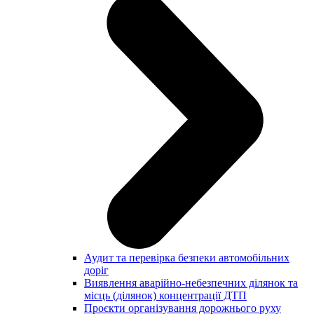
Аудит та перевірка безпеки автомобільних
доріг
Виявлення аварійно-небезпечних ділянок та
місць (ділянок) концентрації ДТП
Проєкти організування дорожнього руху