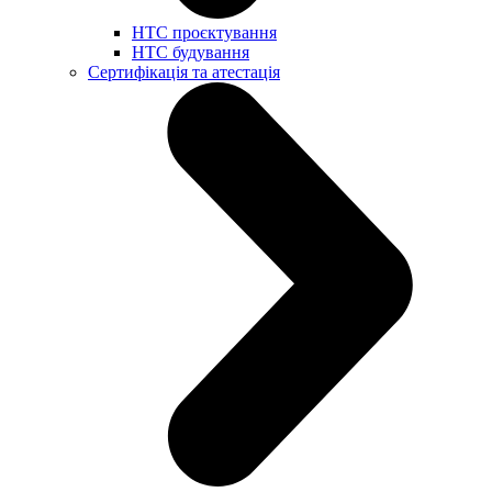
НТС проєктування
НТС будування
Сертифікація та атестація