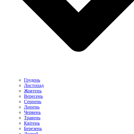
Грудень
Листопад
Жовтень
Вересень
Серпень
Липень
Червень
Травень
Квітень
Березень
Лютий