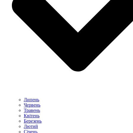
Липень
Червень
Травень
Квітень
Березень
Лютий
Січень