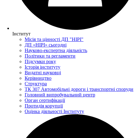
Інститут
Місія та цінності ДП "НІРІ"
ДП «НІРІ» сьогодні
Науково-експертна діяльність
Політики та регламенти
Підсумки року
Історія інституту
Видатні науковці
Керівництво
Структура
ТК 307 Автомобільні дороги і транспортні споруди
Головний випробувальний центр
Орган сертифікації
Протидія корупції
Оцінка діяльності Інституту