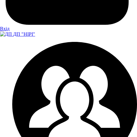
Вхiд
ДП "НІРІ"