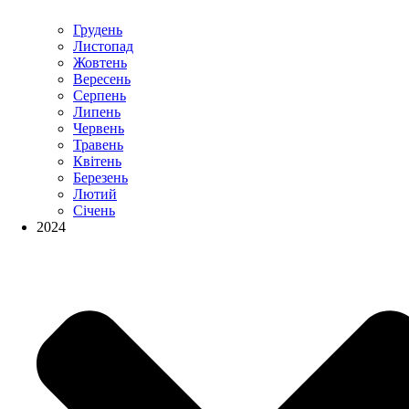
Грудень
Листопад
Жовтень
Вересень
Серпень
Липень
Червень
Травень
Квітень
Березень
Лютий
Січень
2024