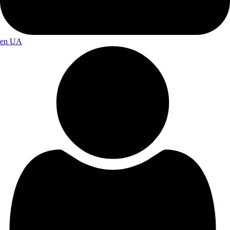
en
UA