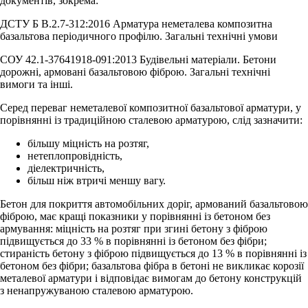
документів, зокрема:
ДСТУ Б В.2.7-312:2016 Арматура неметалева композитна
базальтова періодичного профілю. Загальні технічні умови
СОУ 42.1-37641918-091:2013 Будівельні матеріали. Бетони
дорожні, армовані базальтовою фіброю. Загальні технічні
вимоги та інші.
Серед переваг неметалевої композитної базальтової арматури, у
порівнянні із традиційною сталевою арматурою, слід зазначити:
більшу міцність на розтяг,
нетеплопровідність,
діелектричність,
більш ніж втричі меншу вагу.
Бетон для покриття автомобільних доріг, армований базальтовою
фіброю, має кращі показники у порівнянні із бетоном без
армування: міцність на розтяг при згині бетону з фіброю
підвищується до 33 % в порівнянні із бетоном без фібри;
стираність бетону з фіброю підвищується до 13 % в порівнянні із
бетоном без фібри; базальтова фібра в бетоні не викликає корозії
металевої арматури і відповідає вимогам до бетону конструкцій
з ненапружуваною сталевою арматурою.