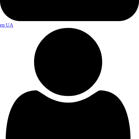
en
UA