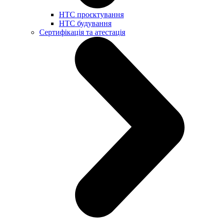
НТС проєктування
НТС будування
Сертифікація та атестація