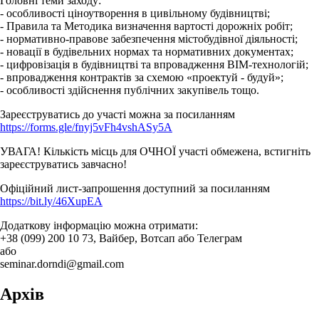
Головні теми заходу:
- особливості ціноутворення в цивільному будівництві;
- Правила та Методика визначення вартості дорожніх робіт;
- нормативно-правове забезпечення містобудівної діяльності;
- новації в будівельних нормах та нормативних документах;
- цифровізація в будівництві та впровадження BIM-технологій;
- впровадження контрактів за схемою «проектуй - будуй»;
- особливості здійснення публічних закупівель тощо.
Зареєструватись до участі можна за посиланням
https://forms.gle/fnyj5vFh4vshASy5A
УВАГА! Кількість місць для ОЧНОЇ участі обмежена, встигніть
зареєструватись завчасно!
Офіційний лист-запрошення доступний за посиланням
https://bit.ly/46XupEA
Додаткову інформацію можна отримати:
+38 (099) 200 10 73, Вайбер, Вотсап або Телеграм
або
seminar.dorndi@gmail.com
Архів