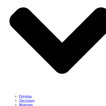
Грудень
Листопад
Жовтень