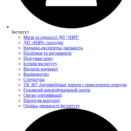
Інститут
Місія та цінності ДП "НІРІ"
ДП «НІРІ» сьогодні
Науково-експертна діяльність
Політики та регламенти
Підсумки року
Історія інституту
Видатні науковці
Керівництво
Структура
ТК 307 Автомобільні дороги і транспортні споруди
Головний випробувальний центр
Орган сертифікації
Протидія корупції
Оцінка діяльності Інституту