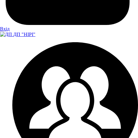
Вхiд
ДП "НІРІ"