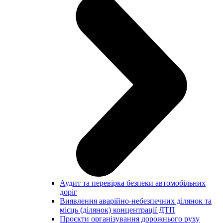
Аудит та перевірка безпеки автомобільних
доріг
Виявлення аварійно-небезпечних ділянок та
місць (ділянок) концентрації ДТП
Проєкти організування дорожнього руху