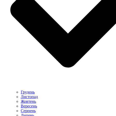
Грудень
Листопад
Жовтень
Вересень
Серпень
Липень