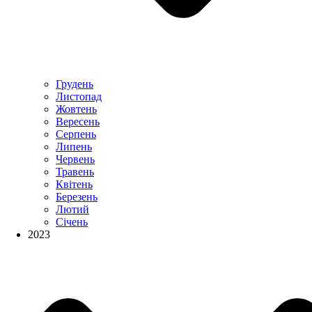
Грудень
Листопад
Жовтень
Вересень
Серпень
Липень
Червень
Травень
Квітень
Березень
Лютий
Січень
2023