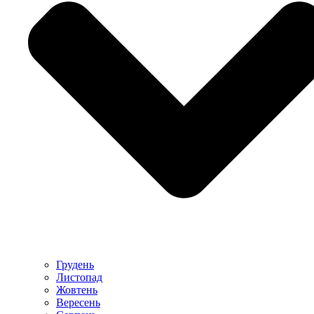
Грудень
Листопад
Жовтень
Вересень