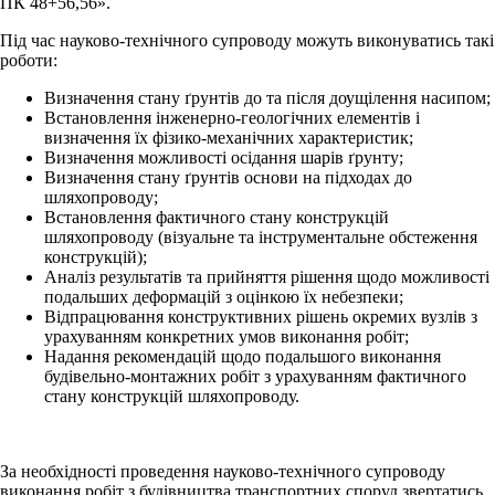
ПК 48+56,56».
Під час науково-технічного супроводу можуть виконуватись такі
роботи:
Визначення стану ґрунтів до та після доущілення насипом;
Встановлення інженерно-геологічних елементів і
визначення їх фізико-механічних характеристик;
Визначення можливості осідання шарів ґрунту;
Визначення стану ґрунтів основи на підходах до
шляхопроводу;
Встановлення фактичного стану конструкцій
шляхопроводу (візуальне та інструментальне обстеження
конструкцій);
Аналіз результатів та прийняття рішення щодо можливості
подальших деформацій з оцінкою їх небезпеки;
Відпрацювання конструктивних рішень окремих вузлів з
урахуванням конкретних умов виконання робіт;
Надання рекомендацій щодо подальшого виконання
будівельно-монтажних робіт з урахуванням фактичного
стану конструкцій шляхопроводу.
За необхідності проведення науково-технічного супроводу
виконання робіт з будівництва транспортних споруд звертатись