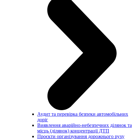
Аудит та перевірка безпеки автомобільних
доріг
Виявлення аварійно-небезпечних ділянок та
місць (ділянок) концентрації ДТП
Проєкти організування дорожнього руху