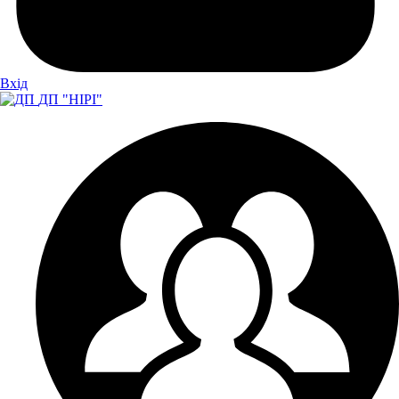
Вхiд
ДП "НІРІ"