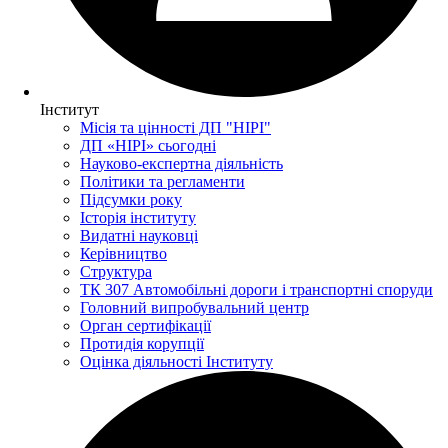
Інститут
Місія та цінності ДП "НІРІ"
ДП «НІРІ» сьогодні
Науково-експертна діяльність
Політики та регламенти
Підсумки року
Історія інституту
Видатні науковці
Керівництво
Структура
ТК 307 Автомобільні дороги і транспортні споруди
Головний випробувальний центр
Орган сертифікації
Протидія корупції
Оцінка діяльності Інституту