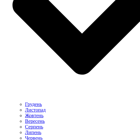
Грудень
Листопад
Жовтень
Вересень
Серпень
Липень
Червень