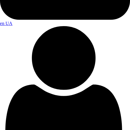
en
UA