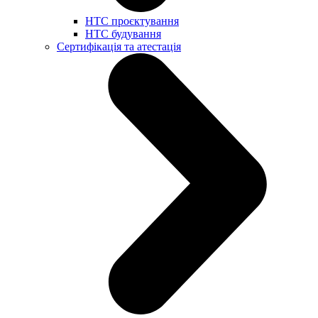
НТС проєктування
НТС будування
Сертифікація та атестація