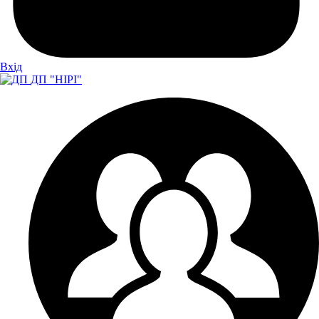
Вхiд
ДП "НІРІ"