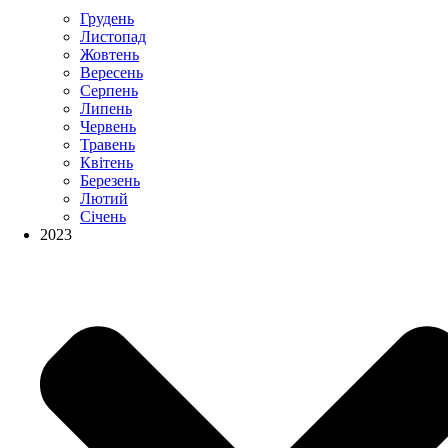
Грудень
Листопад
Жовтень
Вересень
Серпень
Липень
Червень
Травень
Квітень
Березень
Лютий
Січень
2023