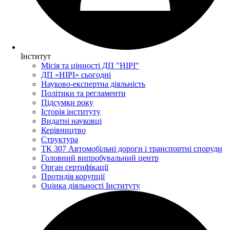
Інститут
Місія та цінності ДП "НІРІ"
ДП «НІРІ» сьогодні
Науково-експертна діяльність
Політики та регламенти
Підсумки року
Історія інституту
Видатні науковці
Керівництво
Структура
ТК 307 Автомобільні дороги і транспортні споруди
Головний випробувальний центр
Орган сертифікації
Протидія корупції
Оцінка діяльності Інституту