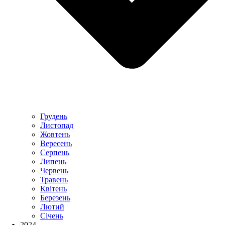
Грудень
Листопад
Жовтень
Вересень
Серпень
Липень
Червень
Травень
Квітень
Березень
Лютий
Січень
2024