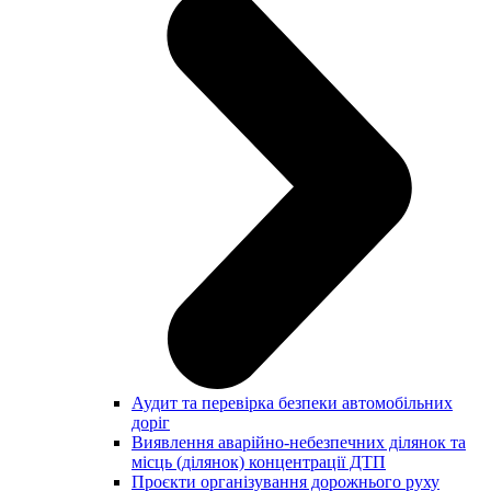
Аудит та перевірка безпеки автомобільних
доріг
Виявлення аварійно-небезпечних ділянок та
місць (ділянок) концентрації ДТП
Проєкти організування дорожнього руху