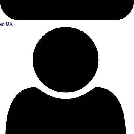
en
UA