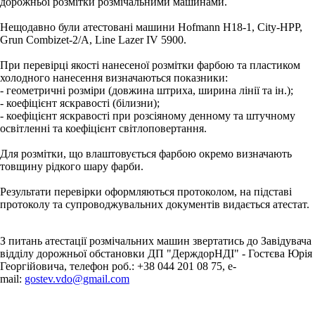
дорожньої розмітки розмічальними машинами.
Нещодавно були атестовані машини Hofmann H18-1, City-HPP,
Grun Combizet-2/A, Line Lazer IV 5900.
При перевірці якості нанесеної розмітки фарбою та пластиком
холодного нанесення визначаються показники:
- геометричні розміри (довжина штриха, ширина лінії та ін.);
- коефіцієнт яскравості (білизни);
- коефіцієнт яскравості при розсіяному денному та штучному
освітленні та коефіцієнт світлоповертання.
Для розмітки, що влаштовується фарбою окремо визначають
товщину рідкого шару фарби.
Результати перевірки оформляються протоколом, на підставі
протоколу та супроводжувальних документів видається атестат.
З питань атестації розмічальних машин звертатись до Завідувача
відділу дорожньої обстановки ДП "ДерждорНДІ" - Гостєва Юрія
Георгійовича, телефон роб.: +38 044 201 08 75, e-
mail:
gostev.vdo@gmail.com