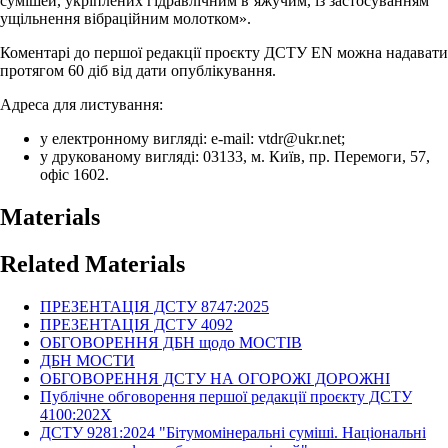
сумішей, укріплених гідравлічним в’яжучим, із застосуванням
ущільнення вібраційним молотком».
Коментарі до першої редакції проєкту ДСТУ EN можна надавати
протягом 60 діб від дати опублікування.
Адреса для листування:
у електронному вигляді: e-mail: vtdr@ukr.net;
у друкованому вигляді: 03133, м. Київ, пр. Перемоги, 57,
офіс 1602.
Materials
Related Materials
ПРЕЗЕНТАЦІЯ ДСТУ 8747:2025
ПРЕЗЕНТАЦІЯ ДСТУ 4092
ОБГОВОРЕННЯ ДБН щодо МОСТІВ
ДБН МОСТИ
ОБГОВОРЕННЯ ДСТУ НА ОГОРОЖІ ДОРОЖНІ
Публічне обговорення першої редакції проєкту ДСТУ
4100:202Х
ДСТУ 9281:2024 "Бітумомінеральні суміші. Національні