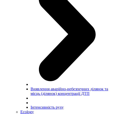
Виявлення аварійно-небезпечних ділянок та
місць (ділянок) концентрації ДТП
Інтенсивність руху
Ecology