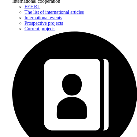
International cooperation
FEHRL
The list of international articles
International events
Prospective projects
Current projects