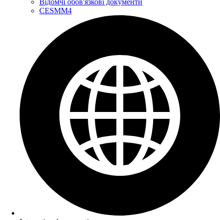
Відомчі обов'язкові документи
CESMM4