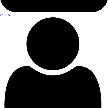
en
UA