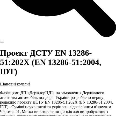
Проєкт ДСТУ EN 13286-
51:202Х (EN 13286-51:2004,
IDT)
Шановні колеги!
Фахівцями ДП «ДерждорНДІ» на замовлення Державного
агентства автомобільних доріг України розроблено першу
редакцію проєкту ДСТУ EN 13286-51:202Х (EN 13286-51:2004,
IDT) «Суміші неукріплені та укріплені гідравлічним в’яжучим.
Частина 51. Метод виготовлення зразків для випробування з