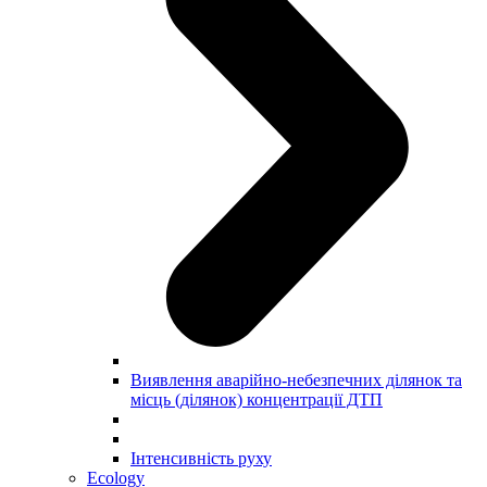
Виявлення аварійно-небезпечних ділянок та
місць (ділянок) концентрації ДТП
Інтенсивність руху
Ecology