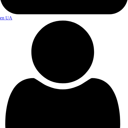
en
UA