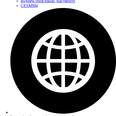
Відомчі обов'язкові документи
CESMM4