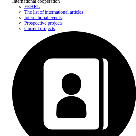
International cooperation
FEHRL
The list of international articles
International events
Prospective projects
Current projects